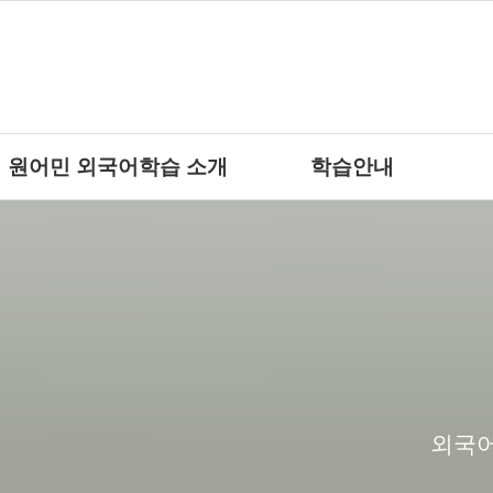
원어민 외국어학습 소개
학습안내
외국어